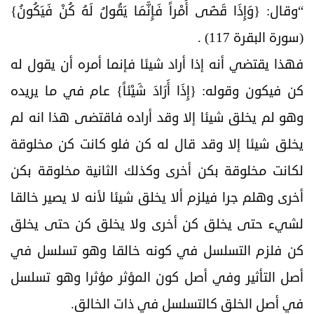
“وقال: {وَإِذَا قَضَى أَمْراً فَإِنَّمَا يَقُولُ لَهُ كُنْ فَيَكُونُ}
(سورة البقرة 117) .
فهذا يقتضي أنه إذا أراد شيئا فإنما أمره أن يقول له
كن فيكون وقوله: {إِذَا أَرَادَ شَيْئاً} عام في ما يريده
وهو لم يخلق شيئا إلا وقد أراده فاقتضى هذا انه لم
يخلق شيئا إلا وقد قال له كن فلو كانت كن مخلوقة
لكانت مخلوقة بكن أخرى وكذلك الثانية مخلوقة بكن
أخرى وهلم جرا فيلزم ألا يخلق شيئا لأنه لا يصير خالقا
لشيء حتى يخلق كن أخرى ولا يخلق كن حتى يخلق
كن فلزم التسلسل في كونه خالقا وهو تسلسل في
أصل التأثير وفي أصل كون المؤثر مؤثرا وهو تسلسل
في أصل الخلق كالتسلسل في ذات الخالق.