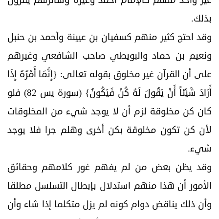
غير واحد منهم كالإمام أحمد وغيره وسائرهم يقرون
بذلك.
وقد احتج كثير منهم كسفيان بن عيينة وأحمد بن حنبل
ونعيم بن حماد والبويطي صاحب الشافعي وغيرهم
على أن القرآن غير مخلوق بقوله تعالى: {إِنَّمَا أَمْرُهُ إِذَا
أَرَادَ شَيْئاً أَنْ يَقُولَ لَهُ كُنْ فَيَكُونُ} (سورة يس 82) فلو
كان كن مخلوقة لزم أن لا يوجد شيء من المخلوقات
لأن كن تكون مخلوقة بكن أخرى وهلم جرا فلا يوجد
شيء.
وقد يظن بعض من لم يفهم غور كلامهم وحقائق
الأمور أن هذا منهم استدلال بإبطال التسلسل مطلقا
وأن ذلك يناقض دوام كونه لم يزل متكلما إذا شاء وأن