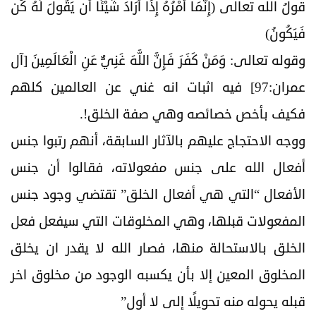
قولُ الله تعالى (إِنَّمَا أَمْرُهُ إِذَا أَرَادَ شَيْئًا أَن يَقُولَ لَهُ كُن
فَيَكُونُ)
وقوله تعالى: وَمَنْ كَفَرَ فَإِنَّ اللَّهَ غَنِيٌّ عَنِ الْعَالَمِينَ [آل
عمران:97] فيه اثبات انه غني عن العالمين كلهم
فكيف بأخص خصائصه وهي صفة الخلق!.
ووجه الاحتجاج عليهم بالآثار السابقة، أنهم رتبوا جنس
أفعال الله على جنس مفعولاته، فقالوا أن جنس
الأفعال “التي هي أفعال الخلق” تقتضي وجود جنس
المفعولات قبلها، وهي المخلوقات التي سيفعل فعل
الخلق بالاستحالة منها، فصار الله لا يقدر ان يخلق
المخلوق المعين إلا بأن يكسبه الوجود من مخلوق اخر
قبله يحوله منه تحويلًا إلى لا أول”