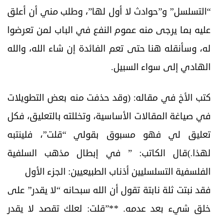
“التسلسل” و”حوادث لا أول لها”، وطلب مني أن أعلق
عليه بما يرجى منه عموم النفع في الباب لمن تعرضوا
له، وسأنقله هنا حتى تعم الفائدة إن شاء الله، والله
الهادي إلى سواء السبيل.
كتب الأخ في مقاله: (وقد حذفت منه بعض التطويلات
في صياغة المقالات الأساسية، وتخللته بالتعليق، فكل
تعليق لي فهو مسبوق بقولي “قلت”، فلينتبه
لهذا.)قال الكاتب: ” في إبطال مذهب السلفية
الفلسفية التسلسليين أذناب الطبيعيين: الجزء الأول
فقد نبتت ثلة نابتة تقول أن الله سبحانه “لا يقدر” على
خلق شيء بعد عدمه. **”قلت: لعلك تقصد لا يقدر