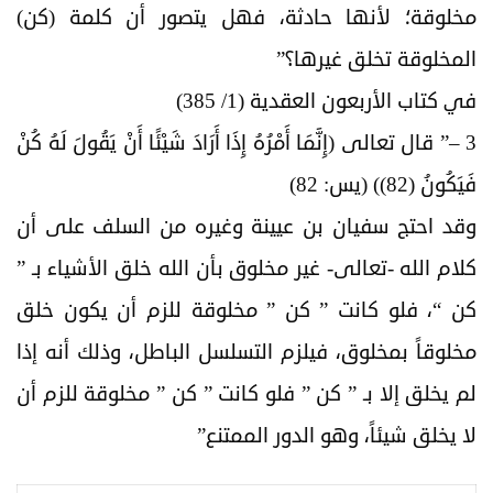
مخلوقة؛ لأنها حادثة، فهل يتصور أن كلمة (كن)
المخلوقة تخلق غيرها؟”
في كتاب الأربعون العقدية (1/ 385)
3 –” قال تعالى (إِنَّمَا أَمْرُهُ إِذَا أَرَادَ شَيْئًا أَنْ يَقُولَ لَهُ كُنْ
فَيَكُونُ (82)) (يس: 82)
وقد احتج سفيان بن عيينة وغيره من السلف على أن
كلام الله -تعالى- غير مخلوق بأن الله خلق الأشياء بـ ”
كن “، فلو كانت ” كن ” مخلوقة للزم أن يكون خلق
مخلوقاً بمخلوق، فيلزم التسلسل الباطل، وذلك أنه إذا
لم يخلق إلا بـ ” كن ” فلو كانت ” كن ” مخلوقة للزم أن
لا يخلق شيئاً، وهو الدور الممتنع”