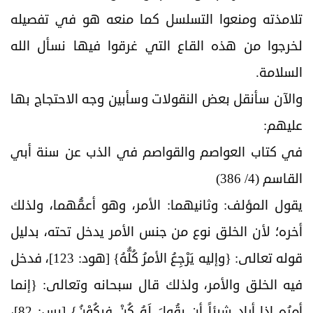
تلامذته ومنعوا التسلسل كما منعه هو في تفصيله
لخرجوا من هذه القاع التي غرقوا فيها نسأل الله
السلامة.
والآن سأنقل بعض النقولات وسأبين وجه الاحتجاج بها
عليهم:
في كتاب العواصم والقواصم في الذب عن سنة أبي
القاسم (4/ 386)
يقول المؤلف: وثانيهما: الأمر، وهو أعمُّهما، ولذلك
أخره؛ لأن الخلق نوع من جنس الأمر يدخل تحته، بدليل
قوله تعالى: {وإليه يَرْجِعُ الأمرُ كُلُّهُ} [هود: 123]، فدخل
فيه الخلق والأمر، ولذلك قال سبحانه وتعالى: {إنما
أمرُه إذا أراد شيئاً أن يقُولَ لَهُ كُنْ فيكُوْنُ} [يس: 82]،