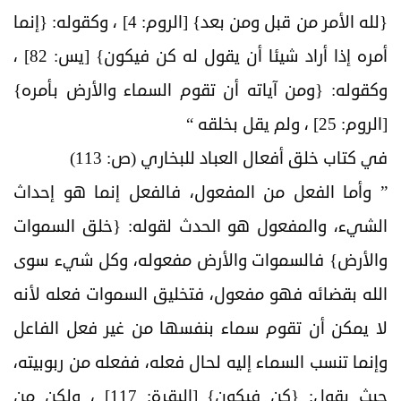
{لله الأمر من قبل ومن بعد} [الروم: 4] ، وكقوله: {إنما
أمره إذا أراد شيئا أن يقول له كن فيكون} [يس: 82] ،
وكقوله: {ومن آياته أن تقوم السماء والأرض بأمره}
[الروم: 25] ، ولم يقل بخلقه “
في كتاب خلق أفعال العباد للبخاري (ص: 113)
” وأما الفعل من المفعول، فالفعل إنما هو إحداث
الشيء، والمفعول هو الحدث لقوله: {خلق السموات
والأرض} فالسموات والأرض مفعوله، وكل شيء سوى
الله بقضائه فهو مفعول، فتخليق السموات فعله لأنه
لا يمكن أن تقوم سماء بنفسها من غير فعل الفاعل
وإنما تنسب السماء إليه لحال فعله، ففعله من ربوبيته،
حيث يقول: {كن فيكون} [البقرة: 117] ، ولكن من