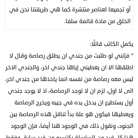
أو تجميعا لعناصر منتشرة كما هي طريقتنا نحن في
الخلق من مادة قائمة سلفا.
يكمل الكاتب قائلًا:
” فإنني لو طلبت من جندي ان يطلق رصاصة وقال لا
اطلقها الا ان يعطيني إياها جندي اخر، والجندي الاخر
ليس معه رصاصة من نفسه انما ياخذها من جندي اخر،
الى لا اول، لزم ان لا توجد الرصاصة، اذ لا يوجد جندي
أول يستطيع ان يدخل يده في جيبه ويخرج الرصاصة
ويعطيها فيكون هو علة بدأ تناقل هذه الرصاصة بين
الجنود، ونقول ذلك في الوجود هنا أيضا، فإن الوجود
هذا كل فرد من السلسلة يكتسبه من فرد سابق وفقط