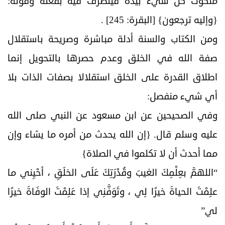
ملكوت كل شيء بيده فيتصرف فيه بفعله وقوله:
{وإليه ترجعون} [البقرة: 245] .
ومن الكتاب والسنة أدلة مباشرة وصريحة باستقلال
صفة الله في الخلق وعدم حصرها بالتحويل إنما
اطلاق القدرة على الخلق استقلالا بصفات الذات بلا
أي شيء منفصل:
وفي الصحيحين عن ابن مسعود عن النبي صلى الله
عليه وسلم قال. {إن الله يحدث من أمره ما يشاء وإن
مما أحدث أن لا تكلموا في الصلاة}
“اللهمَّ بعِلْمِكَ الغيبَ وقُدْرَتِكَ عَلَى الخلَقِ ، أحْيِني ما
علِمْتَ الحياةَ خيرًا لِي ، وتَوَفَّنِي إذا عَلِمْتَ الوفَاةَ خيرًا
لي”