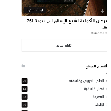
أبحاث عقدية
برهان الأكملية لشيخ الإسلام ابن تيمية ٧٥١
هـ
28/02/2026
اظهر المزيد
أقسام الموقع
العلم التجريبي وفلسفته
29
قضايا فلسفية
64
المعرفة
18
الإلحاد
10