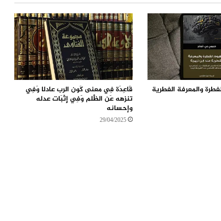
لفطرة والمعرفة الفطرية
قَاعِدَة فِي معنى كَون الرب عادلا وَفِي
تنزهه عَن الظُّلم وَفِي إِثْبَات عدله
وإحسانه
29/04/2025