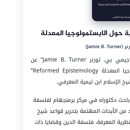
ية حول الابستمولوجيا المعدلة
Jamie )
هذه ترجمة لورقة بحثية للباحث “جيمي بي. تورنر Jamie B. Turner” عن
“الرؤية الإسلامية حول الابستمولوجيا المعدلة Reformed Epistemology”
يخ الإسلام ابن تيمية المعرفي.
احث دكتوراه في مركز برمنجهام لفلسفة
د من الأبحاث المهتمة بتحرير قواعد شيخ
ظرية المعرفة، فلسفة الدين وقضايا ذات