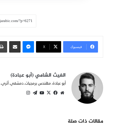
ماسنجر
مشاركة عبر البريد
فيسبوك
X
الغيث الشامي (أبو عبادة)
أبو عبادة، مهندس برمجيات، دمشقي، أثري، 
مو
في
X
يوتي
بينت
انس
قع
سب
وب
يري
تقرا
الوي
وك
س
م
ب
ت
مقالات ذات صلة