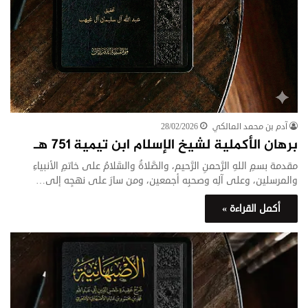
آدم بن محمد المالكي
28/02/2026
برهان الأكملية لشيخ الإسلام ابن تيمية ٧٥١ هـ
مقدمة بسمِ اللهِ الرَّحمنِ الرَّحيم، والصَّلاةُ والسَّلامُ على خاتمِ الأنبياءِ
والمرسلين، وعلى آلِه وصحبِه أجمعين، ومن سارَ على نهجِه إلى…
أكمل القراءة »