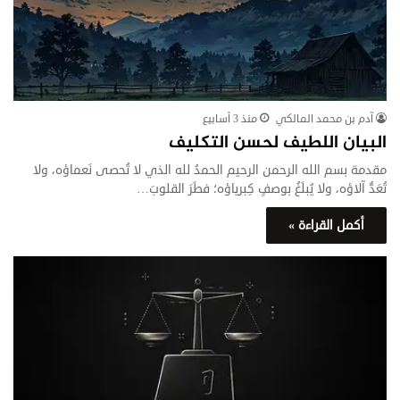
آدم بن محمد المالكي
منذ 3 أسابيع
البيان اللطيف لحسن التكليف
مقدمة بسم الله الرحمن الرحيم الحمدُ لله الذي لا تُحصى نَعماؤه، ولا
تُعَدُّ آلاؤه، ولا يُبلَغُ بوصفٍ كِبرياؤه؛ فطَرَ القلوبَ…
أكمل القراءة »