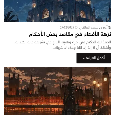
آدم بن محمد المالكي
27/12/2025
نزهة الأفهام في مقاصد بعض الأحكام
الحمدُ للهِ الحكيمِ في أمرِه ونهيِه، البالغِ في تشريعِه غاية الهداية،
وأشهدُ أن لا إلهَ إلا اللهُ وحدَه لا شريكَ…
أكمل القراءة »