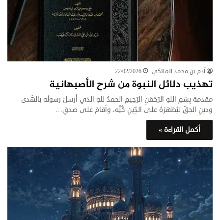
آدم بن محمد المالكي
22/02/2026
تهذيب دلائل النبوة من شرح الأصبهانية
مقدمة بِسْمِ اللهِ الرَّحْمَنِ الرَّحِيمِ الحمدُ للهِ الذي أرسلَ رسولَه بالهُدى
ودينِ الحقِّ ليُظهرَهُ على الدِّينِ كُلِّه، وأقامَ على صدقِ…
أكمل القراءة »