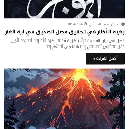
آدم بن محمد المالكي
18/04/2026
بغية النُّظّار في تحقيق فضل الصدّيق في آية الغار
فصل في بيان الفضيلة ﴿إِلَّا تَنصُرُوهُ فَقَدۡ نَصَرَهُ ٱللَّهُ إِذۡ أَخۡرَجَهُ ٱلَّذِینَ
كَفَرُوا۟ ثَانِیَ ٱثۡنَیۡنِ إِذۡ هُمَا فِی ٱلۡغَارِ إِذۡ…
أكمل القراءة »