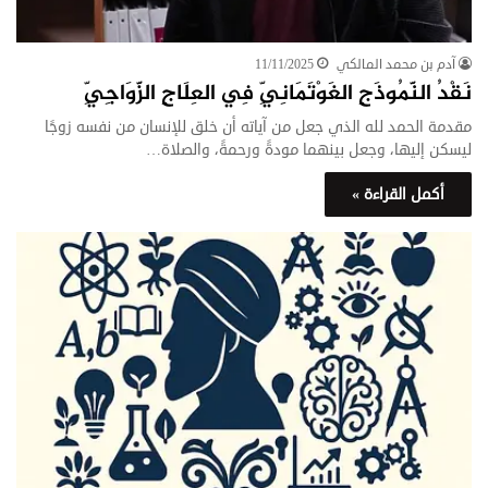
آدم بن محمد المالكي
11/11/2025
نَقْدُ النَّمُوذَجِ الغَوْتَمَانِيِّ فِي العِلَاجِ الزَّوَاجِيِّ
مقدمة الحمد لله الذي جعل من آياته أن خلق للإنسان من نفسه زوجًا
ليسكن إليها، وجعل بينهما مودةً ورحمةً، والصلاة…
أكمل القراءة »