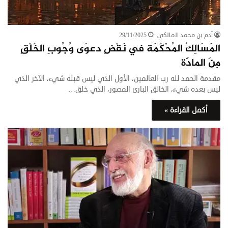
آدم بن محمد المالكي
29/11/2025
المَسَالِكُ المُحْكَمَة في نَقْضِ دعوَى وُجُوبِ الخَلْقِ
مِنَ المادَّة
مقدمة الحمد لله رب العالمين، الأول الذي ليس قبله شيء، الآخر الذي
ليس بعده شيء، الخالق البارئ المصور، الذي خلق…
أكمل القراءة »