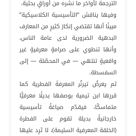
الترجمة لأواخر ما نشره من أوراقٍ بحثية.
وفيها يناقش “التأسيسية الكلاسيكية”
مبينًا أنها تقتضي إنكارَ كثيرٍ من المعارف
البدهية الضرورية لدى عامة الناس،
وأنها تنطوي على صرامةٍ معرفيةٍ غير
واقعيةٍ تنتهي — في المحصّلة — إلى
السفسطة.
ثم يعرضُ تيرنُر المعرفةَ الفطرية كما
قررها ابن تيمية بوصفها بديلًا معرفيًّا
متماسكًا، فيقدّم صياغةً تأسيسية
خارجانيةً بديلة تقوم على الفطرة
(الخلقة المعرفية السليمة)، لا تَرِد عليها