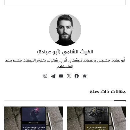
الغيث الشامي (أبو عبادة)
أبو عبادة، مهندس برمجيات، دمشقي، أثري، شغوف بعلوم الاعتقاد، مهتم بنقد
الفلسفات.
مو
في
X
يوتي
انس
بينت
قع
سب
وب
تقرا
يري
الوي
وك
م
س
مقالات ذات صلة
ب
ت