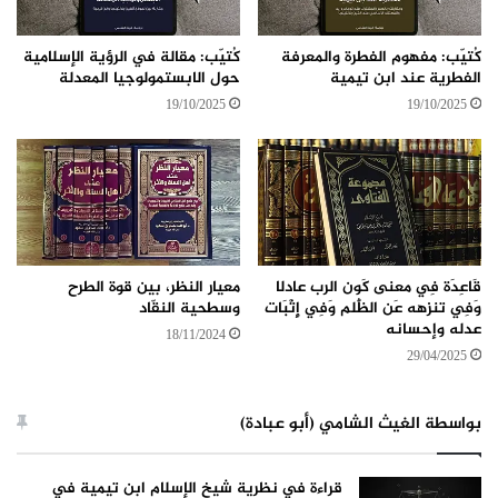
كُتيّب: مفهوم الفطرة والمعرفة
كُتيّب: مقالة في الرؤية الإسلامية
الفطرية عند ابن تيمية
حول الابستمولوجيا المعدلة
19/10/2025
19/10/2025
قَاعِدَة فِي معنى كَون الرب عادلا
معيار النظر، بين قوة الطرح
وَفِي تنزهه عَن الظُّلم وَفِي إِثْبَات
وسطحية النقّاد
عدله وإحسانه
18/11/2024
29/04/2025
بواسطة الغيث الشامي (أبو عبادة)
قراءة في نظرية شيخ الإسلام ابن تيمية في