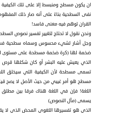
ان يكون مسطح ومنبسط إلا على تلك الكيفية و
نفى السطحية بناءً على أنه صار ذلك المفه
القران توهم فيه معنى فاسد!
ونحن نقول لا تحتاج لتغيير تفسير نصوص السطحية
وجل أشار لشيء محسوس وسماه سطحية فسواء
ضخمة لها (كرة ضخمة مسطحة على مستوى الأش
الذي يعيش عليه البشر أو كان شكلها قرص مس
تسمى مسطحة لأن الكيفية التي سيخلق الله
مسطح هو أمر غيبي من حيث الأصل لا يصح ق
اللغة! فإن في اللغة هناك فرقا بين مطلق ا
يسمى (مآل النصوص)
الذي هو تفسيرها اللغوي المحض الذي لا ي