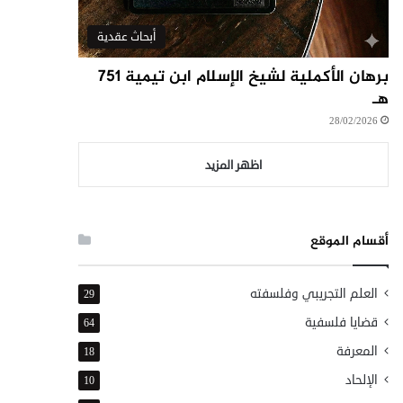
أبحاث عقدية
برهان الأكملية لشيخ الإسلام ابن تيمية ٧٥١
هـ
28/02/2026
اظهر المزيد
أقسام الموقع
العلم التجريبي وفلسفته
29
قضايا فلسفية
64
المعرفة
18
الإلحاد
10