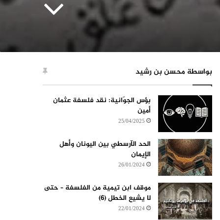
بواسطة محسن بن رشيد
بؤس الجوّانية: نقد فلسفة عثمان
أمين
25/04/2025
الحد الآرسطي بين اليونان وأهل
الإيمان
26/01/2024
موقف ابن تيمية من الفلسفة – حتى
لا يشيع الخطل (6)
22/01/2024