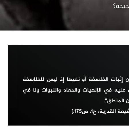
حيحة؟
ن إثبات الفلسفة أو نفيها إذ ليس للفلاسفة
ليه في الإلهيات والمعاد والنبوات ولا في
ن المنطق“.
قدرية، ج١، ص١٧٥.]