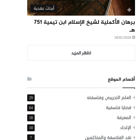
أبحاث عقدية
برهان الأكملية لشيخ الإسلام ابن تيمية ٧٥١
هـ
28/02/2026
اظهر المزيد
أقسام الموقع
العلم التجريبي وفلسفته
29
قضايا فلسفية
64
المعرفة
18
الإلحاد
10
نقد الفلاسفة والمتكلمين
7