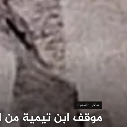
قضايا فلسفية
موقف ابن تيمية من ال