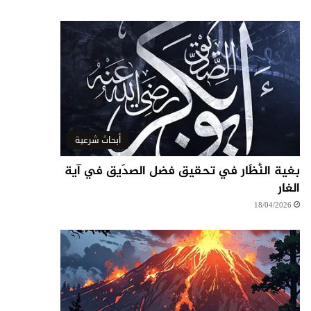
أبحاث شرعية
بغية النُّظّار في تحقيق فضل الصدّيق في آية
الغار
18/04/2026