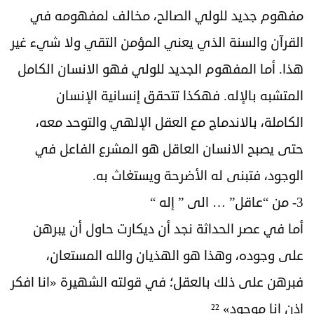
مفهوم جديد للولي الصالح، مخالف لمفهومه في
القرآن والسنة الذي يعني المؤمن التقي ولا شيء غير
هذا. أما المفهوم الجديد للولي فهو الانسان الكامل
المتشبه بالإله. فهكذا تتحقق إنسانية الإنسان
الكاملة، بالاندماج مع العقل الإلهي والتوحد معه،
حتى يصبح الانسان العاقل هو المشرع الفاعل في
الوجود، فتبنى له الأضرحة ويستغاث به.
3- من “عاقل” … الى ” إله “
أما في عصر الحداثة نجد أن ديكارت حاول أن يبرهن
على وجوده، وهذا هو الهذيان والله المستعان،
فبرهن على ذلك بالعقل؛ في قولته الشهيرة «انا افكر
اذن انا موجود» ²²