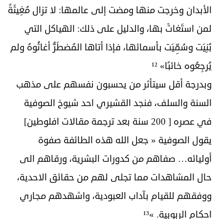
الأبدان وخرجت منها ومضت إلى عالمها: لا تزال مُغِيثَةً
لمن استَغاثَ بها، والدليل على ذلك: الهياكل التي
بُنِيَت وسُمِّيَت بأسمائها، فإذا أتاها المُضطَرُّ أغاثُوهُ ولم
يُرجِعُوه خائبًا» ¹²
وبدرجة أقل سيتأثر من يحسبون نفسهم على مذهب
السنة والسلف، فنجد القشيري احد شيوخ الصوفية
في عصره [ 200 سنة بعد ترجمة مقالات افلوطين]
يقول الصوفية « جعل الله هذه الطائفة صفوة
أوليائه… صفاهم من كدورات البشرية، ورقاهم الى
حال المشاهدات مما تجلى لهم من حقائق الاحدية،
ووفقهم للقيام بآداب العبودية، واشهدهم مجاري
احكام الربوبية. »¹³