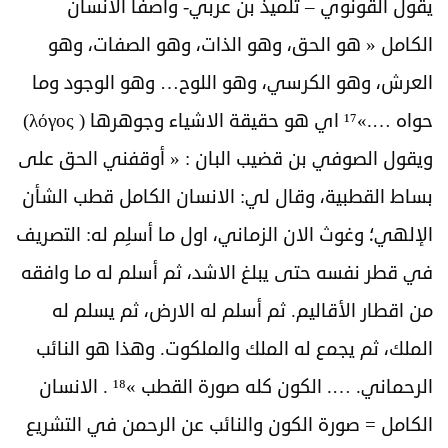
يقول القونوي – تلميذ بن عربي- واصفا الانسان
الكامل « هو الحق، وهو الذات، وهو الصفات، وهو
العرش، وهو الكرسي، وهو اللوح… وهو الوجود وما
حواه ….»¹⁷ اي هو حقيقة الاشياء وجوهرها ( λόγος)
ويقول الصوفي بن قضيب البان : « أوقفني الحق على
بساط القطبية، وقال لي: الانسان الكامل قطب الشأن
الإلهي؛ وغوث الان الزماني، اول ما أسلِم له: التصريف
في قطر نفسه حتى يبلغ الاشد، ثم أسلم له ما وافقه
من اقطار الأقاليم. ثم أسلم له الارض، ثم يسلم له
الملك، ثم يجمع له الملك والملكوت. وهذا هو النائب
الرحماني. …. الكون كله صورة القطب »¹⁸ . الانسان
الكامل = صورة الكون والنائب عن الرحمن في التشريع