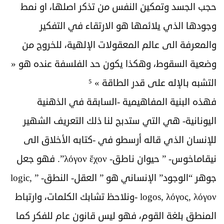
حجب الجسد وتمكين النفس من تذكر اصلها، او نمط
وجودها الذي يلائمها هو الارتقاء في التفكير
والمعرفة الى عالم المعقولات الإلهية، للخروج من
وضعية السقوط، وهكذا يكون حد الفلسفة عنده هو «
التشبه بالإله على قدر الطاقة » ⁵
فهذه البنية المفاهيمية -السابقة في الذهنية
اليونانية- هي التي ستدبج لنا ذلك التعريف الشهير
للإنسان الذي قاله أرسطو في -كتابه الأخلاق الى
نيقاماخوس- ” حيوان ناطق- λόγον ἔχον”. فهو جعل
جوهر “الوجود” الإنساني هو ” العقل- النطق- ” logic,
logos, λόγος, λόγον -ونلاحظ تشابك الكلمات، وارتباط
المنطق بلغة القوم، فهو ليس قانون عام للفكر كما