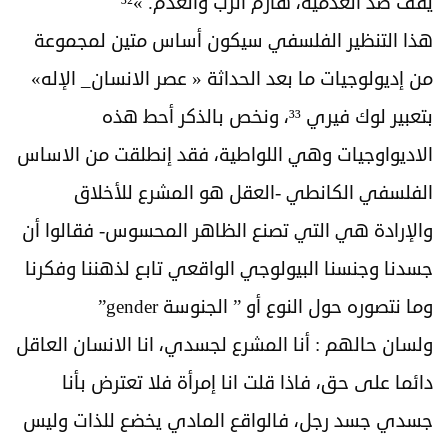
يقف ضد العدمية، هازم الرب والعدم. »³²
هذا التنظير الفلسفي سيكون أساس متين لمجموعة
من إديولوجيات ما بعد الحداثة « عصر الانسان_ الإله»
بتعبير لوك فيري ³³، ونخص بالذكر أحط هذه
الاديواوجيات وهي اللواطية، فقد إنطلقت من الاساس
الفلسفي الكانطي -العقل هو المشرع للأخلاق
والإرادة هي التي تصنع الظاهر المحسوس- فقالوا أن
جسدنا وجنسنا البيولوجي الواقعي تابع لذهننا وفكرنا
وما نتصوره حول النوع أو ” الجنوسة gender”
ولسان حالهم : أنا المشرع لجسدي، انا الانسان العاقل
دائما على حق، فاذا قلت انا إمرأة فلا تعترض بأنا
جسدي جسد رجل، فالواقع المادي يخضع للذات وليس