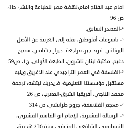
امام عبد الفتاح امام،نهضة مصر للطباعة والنشر، ط1،
ص 96
⁴-المصدر السابق.
⁵- تاسوعات أفلوطين، نقله إلى العربية عن الأصل
اليوناني: فريد جبر، مراجعة: جيرار جهامي، سميح
دغيم، مكتبة لبنان ناشرون، الطبعة الأولى، ج1، ص59
⁶-الفلسفة في العصر التراجيدي عند الاغريق ويليه
مستقبل مؤسستنا التعليمية، فريدريك نيتشه، ترجمة
محمد الناجي، أفريقيا الشرق-المغرب، ص 26
⁷- معجم الفلاسفة، جروح طرابشي، ص 314
⁸- الرسالة القشيرية، للإمام ابو القاسم القشيري،
النيسابوري الشافعي المتوفى سنة ٤٦٥ هجرية،