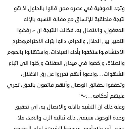
وتجد الصوفية في عصره ممن قالوا بالحلول اذ هو
نتيجة منطقية للإتساق مع مقالة التشبه بالإله
المعقول، والاتصال به. فكانت النتيجة ان « رفضوا
التمييز بين الحلال والحرام، دانوا بترك الاحترام،وطرح
الاحتشام،واستخفوا بأداء العبادات، واستهانوا بالصوم
والصلاة، وركضوا في ميدان الغفلات وركنوا الى اتباع
الشهوات….وادعوا أنهم تحرروا عن رق الاغلال،
وتحققوا بحقائق الوصال وأنهم قائمون بالحق، تجري
عليهم أحكامه….»¹⁴
وعلة ذلك ان التشبه بالاله والاتصال به، اي تحقيق
وحدة الوجود، سينفي ذلك ثنائية الرب والعبد، فلا
يبقى آمر ولامأمور، فتسقط الشريعة امام الحقيقة