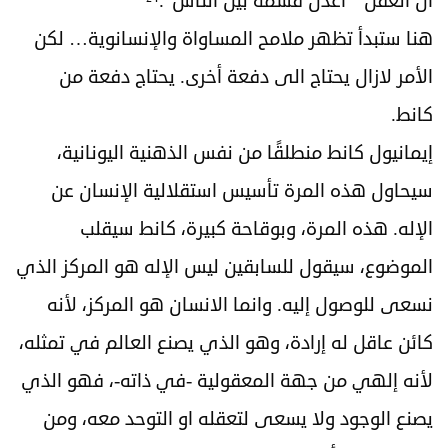
أن العقل ” اعدل قسمة بين الناس”.²⁴
هنا ستبدأ تظهر ملامح المساواة والإنسانوية… لكن
الأمر لازال يحتاج الى دفعة أخرى. يحتاج دفعة من
كانط.
إيمانيول كانط منطلقًا من نفس الذهنية اليونانية،
سيحاول هذه المرة تأسيس استقلالية الإنسان عن
الإله. هذه المرة، وبوقاحة كبيرة، كانط سيقلب
الموضوع، سيقول للسابقين ليس الإله هو المركز الذي
نسعى للوصول إليه. وانما الانسان هو المركز، لأنه
كائن عاقل له إرادة، وهو الذي يصنع العالم في تمثله،
لأنه إلهي من جهة المعقولية -في ذاته-، فهو الذي
يصنع الوجود ولا يسعى لتعقله او التوحد معه، ومن