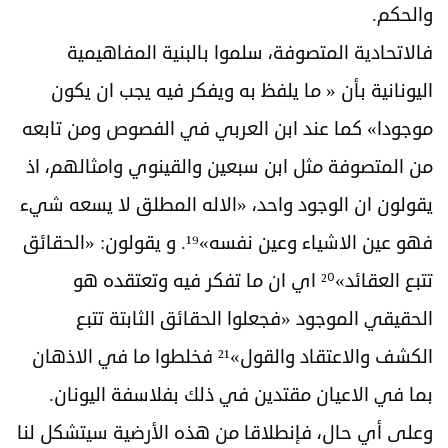
والحكم.
فالاتحادية المتصوفة، سلموا بالبنية المفاهيمية
اليونانية بأن « ما يلفظ به ويفكر فيه يجب ان يكون
موجودا» كما عند ابن العربي في الفصوص ومن تابعه
من المتصوفة مثل ابن سبعين والقينوي وامثالهم، اذ
يقولون ان الوجود واحد، «الاله المطلق لا يسعه شيء
فهو عين الاشياء وعين نفسه»¹⁹. و يقولون: «الحقائق
تتبع العقائد»²⁰ اي ان ما تفكر فيه وتعتقده هو
الحقيقي الموجود «فجعلوا الحقائق الثابتة تتبع
الكشف والاعتقاد والقول»²¹ فخلطوا ما في الاذهان
بما في الاعيان مقتدين في ذلك بفلاسفة اليونان.
وعلى أي حال، فإنطلاقا من هذه الأرضية سيتشكل لنا