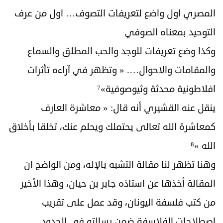
المصري اول واضع لتعريفات التصوف… اول من عرف
التوحيد بمعناه الصوفي
وكذا وضع تعريفات للوجد والحب المطلق والسماع
والمقامات والاحوال…. « وتظهر في آراءه تأثرات
افلاطونية محدثة وثيوصوفية»⁷
ينقل عنه القشيري أنه قال: « معاشرة العارف
كمعاشرة الله تعالى يحتملك ويحلم عنك، تخلقا بأخلاق
الله »⁸
وهنا تظهر لنا مقالة التشبه بالإله، ومن الواضح ان
المقالة أخذها عن استاذه جابر بن حيان، وهذا الأخير
من كتب فلسفة اليونان، وقد عمل على تقريب
اصطلاحات الفلاسفة ضمن رسالته في الحدود.