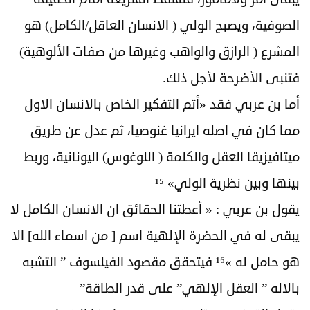
الصوفية، ويصبح الولي ( الانسان العاقل/الكامل) هو
المشرع ( الرازق والواهب وغيرها من صفات الألوهية)
فتنبى الأضرحة لأجل ذلك.
أما بن عربي فقد «أتم التفكير الخاص بالانسان الاول
مما كان في اصله ايرانيا غنوصيا، ثم عدل عن طريق
ميتافيزيقا العقل والكلمة ( اللوغوس) اليونانية، وربط
بينها وبين نظرية الولي» ¹⁵
يقول بن عربي : « أعطتنا الحقائق ان الانسان الكامل لا
يبقى له في الحضرة الإلهية اسم [ من اسماء الله] الا
هو حامل له »¹⁶ فيتحقق مقصود الفيلسوف ” التشبه
بالاله ” العقل الإلهي” على قدر الطاقة”