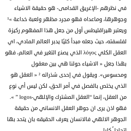
في نظرهم -الإغريق القدامى- هو حقيقة الاشياء
وجوهرها، وماعداه فهو مجرد مظهر ولعبة خداعة »¹
ويعتبر هيراقليطس أول من جعل هذا المفهوم ركيزة
لفلسفته، حيث جعله مبدأ كليًا يدبر العالم المادي، اي
العقل الكلي λόγος الذي يصنع التغير في العالم، فهو
بهذا جعل « الاشياء حولنا هي بين معقول
ومحسوس». ويقول في إحدى شذراته ² « العقل هو
الذي يختص بالفصل في أمر الحق، لكن ليس أي نوع
من العقل، إنما “العقل المشترك والإلهي-logos ” ».
فهو اذن يرى ان جوهر العقل الانساني من حقيقة
الجوهر الالهي فالانسان يعرف الحقيقه بان يتحد بها
اتحادا ً كليا.