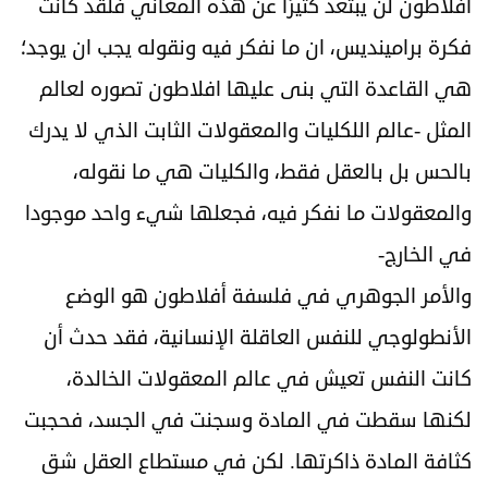
أفلاطون لن يبتعد كثيرًا عن هذه المعاني فلقد كانت
فكرة برامينديس، ان ما نفكر فيه ونقوله يجب ان يوجد؛
هي القاعدة التي بنى عليها افلاطون تصوره لعالم
المثل -عالم اللكليات والمعقولات الثابت الذي لا يدرك
بالحس بل بالعقل فقط، والكليات هي ما نقوله،
والمعقولات ما نفكر فيه، فجعلها شيء واحد موجودا
في الخارج-
والأمر الجوهري في فلسفة أفلاطون هو الوضع
الأنطولوجي للنفس العاقلة الإنسانية، فقد حدث أن
كانت النفس تعيش في عالم المعقولات الخالدة،
لكنها سقطت في المادة وسجنت في الجسد، فحجبت
كثافة المادة ذاكرتها. لكن في مستطاع العقل شق