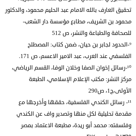
تحقيق العارف بالله الامام عبد الحليم محمود، والدكتور
محمود بن الشريف، مطابع مؤسسة دار الشعب-
للصحافة والطباعة والنشر، ص 512
⁹-الحدود لجابر بن حيان، ضمن كتاب: المصطلح
الفلسفي عند العرب، عبد الامير الاعسم، ص 171.
¹⁰-رسائل إخوان الصفا وخلان الوفا، القسم الرياضي،
مركز النشر: مكتب الإعلام الإسلامي، الطبعة
الأولى،ج1، ص290
¹¹- رسائل الكندي الفلسفية، حققها وأخرجها مع
مقدمة تحليلية لكل منها وتصدير واف عن الكندي
وفلسفته: محمد أبو ريدة، مطبعة الاعتماد بمصر