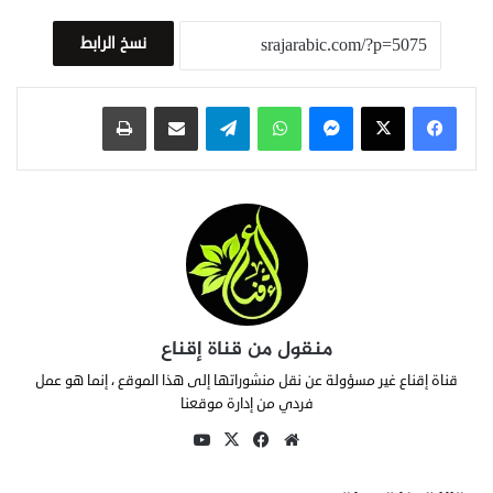
نسخ الرابط
ماسنجر
واتساب
تيلقرام
مشاركة عبر البريد
طباعة
منقول من قناة إقناع
قناة إقناع غير مسؤولة عن نقل منشوراتها إلى هذا الموقع ، إنما هو عمل
فردي من إدارة موقعنا
مو
في
X
يوتي
قع
سب
وب
الوي
وك