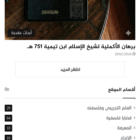
أبحاث عقدية
برهان الأكملية لشيخ الإسلام ابن تيمية ٧٥١ هـ
28/02/2026
اظهر المزيد
أقسام الموقع
العلم التجريبي وفلسفته
29
قضايا فلسفية
64
المعرفة
18
الإلحاد
10