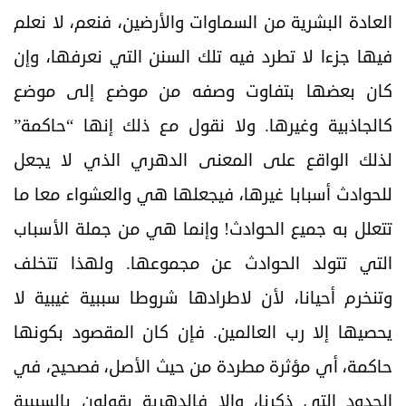
العادة البشرية من السماوات والأرضين، فنعم، لا نعلم
فيها جزءا لا تطرد فيه تلك السنن التي نعرفها، وإن
كان بعضها بتفاوت وصفه من موضع إلى موضع
كالجاذبية وغيرها. ولا نقول مع ذلك إنها “حاكمة”
لذلك الواقع على المعنى الدهري الذي لا يجعل
للحوادث أسبابا غيرها، فيجعلها هي والعشواء معا ما
تتعلل به جميع الحوادث! وإنما هي من جملة الأسباب
التي تتولد الحوادث عن مجموعها. ولهذا تتخلف
وتنخرم أحيانا، لأن لاطرادها شروطا سببية غيبية لا
يحصيها إلا رب العالمين. فإن كان المقصود بكونها
حاكمة، أي مؤثرة مطردة من حيث الأصل، فصحيح، في
الحدود التي ذكرنا، وإلا فالدهرية يقولون بالسببية