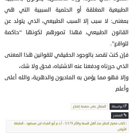
الطبيعية المغلقة أو الحتمية السببية التي هي
بمعنى: لا سبب إلا السبب الطبيعي، الذي يتولد عن
القانون الطبيعي، فهذا تصورهم لكونها “حاكمة
للواقع”.
فإن كنت تقصد بالوجود الحقيقي للقوانين هذا المعنى
الذي حررناه ودفعنا عنه الاشتباه، فحق ولا شك،
وإلا فهو مما يؤمن به الماديون والدهرية، والله أعلى
وأعلم
بواسطة
المقال على صفحة إقناع
المصدر
| كتاب معيار النظر عند أهل السنة والأثر 5/179 - أ.د.م أبو الفداء ابن مسعود - الطبعة
الأولى.