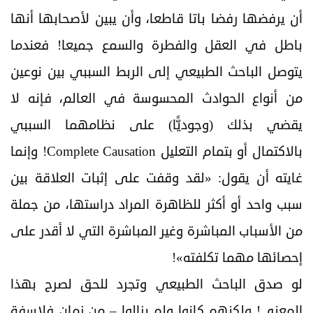
أن يرفضها رفضا باتا قاطعا، وأن يبين لأصحابها أنها
باطل في العقل والفطرة والسمع جميعا! فعندما
يتوصل الباحث الطبيعي إلى الربط السببي بين نوعين
من أنواع الحوادث المحسوسة في العالم، فإنه لا
يقضي بذلك (وجودیًّا) على نظامهما السببي
بالاكتمال أو بتمام التعليل Complete Causation! وإنما
غايته أن يقول: «لقد وقفت على إثبات العلاقة بين
سبب واحد أو أكثر للظاهرة المراد دراستها، من جملة
من الأسباب المباشرة وغير المباشرة التي لا أقدر على
إحصائها مهما تكلفته»!
لو صدق الباحث الطبيعي وتجرد للحق لصرح بهذا
المعنى! ولكنهم كانوا ولم يزالوا – من زمان فلاسفة