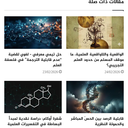
مقالات ذات صلة
ب
الواقعية واللاواقعية العلمية، ما
حل تيمي معرفي – لغوي لقضية
موقف المسلم من حدود العلم
“عدم قابلية الترجمة” في فلسفة
التجريبي؟
العلم
23/02/2026
24/02/2026
قابلية الرصد بين الحسّ المباشر
شفرة أوكام: دراسة نقدية لمبدأ
والحمولة النظرية
البساطة في التفسيرات العلمية