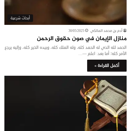
أبحاث شرعية
آدم بن محمد المالكي
30/05/2025
منازل الإيمان في صون حقوق الرحمن
الحمد لله الذي له الحمد كله، وله الملك كله، وبيده الخير كله، وإليه يرجع
الأمر كله؛ أما بعد: اعلم —…
أكمل القراءة »