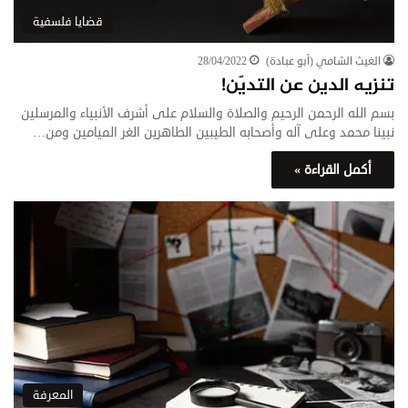
قضايا فلسفية
الغيث الشامي (أبو عبادة)
28/04/2022
تنزيه الدين عن التديّن!
بسم الله الرحمن الرحيم والصلاة والسلام على أشرف الأنبياء والمرسلين
نبينا محمد وعلى آله وأصحابه الطيبين الطاهرين الغر الميامين ومن…
أكمل القراءة »
المعرفة