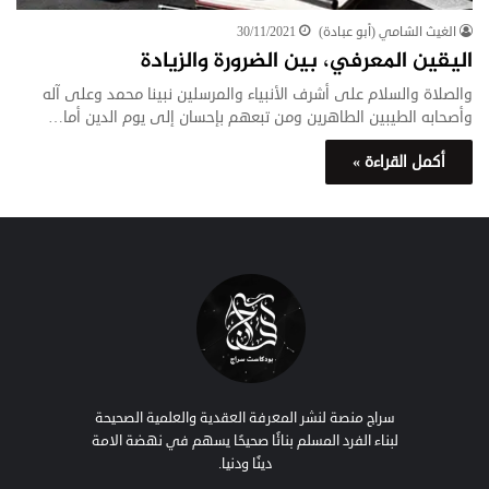
الغيث الشامي (أبو عبادة)
30/11/2021
اليقين المعرفي، بين الضرورة والزيادة
والصلاة والسلام على أشرف الأنبياء والمرسلين نبينا محمد وعلى آله
وأصحابه الطيبين الطاهرين ومن تبعهم بإحسان إلى يوم الدين أما…
أكمل القراءة »
سراج منصة لنشر المعرفة العقدية والعلمية الصحيحة
لبناء الفرد المسلم بنائًا صحيحًا يسهم في نهضة الامة
دينًا ودنيا.